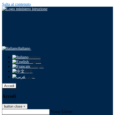
Salta al contenuto
Italiano
Italiano
English
Français
中文
عربى
Accedi
Accedi
button close
×
Nome Utente