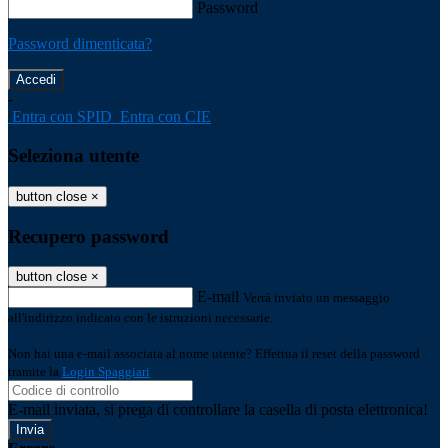
Password
Password dimenticata?
-
Entra con SPID
Entra con CIE
Seleziona utente
button close
×
Recupero password
button close
×
E-mail
Verrà inviato un messaggio
all'indirizzo indicato con le istruzioni necessarie.
Non hai una e-mail associata al nome utente? Effettua il reset della password
tramite la
Login Spaggiari
E-mail inviata, si prega di controllare la casella di posta elettronica!