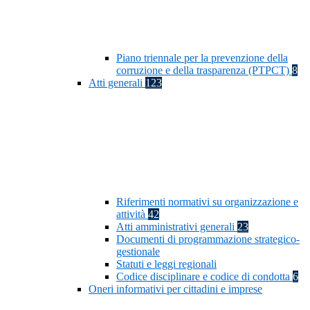
Piano triennale per la prevenzione della
corruzione e della trasparenza (PTPCT)
8
Atti generali
123
Riferimenti normativi su organizzazione e
attività
42
Atti amministrativi generali
23
Documenti di programmazione strategico-
gestionale
Statuti e leggi regionali
Codice disciplinare e codice di condotta
6
Oneri informativi per cittadini e imprese