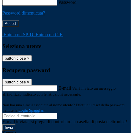
Password
Password dimenticata?
-
Entra con SPID
Entra con CIE
Seleziona utente
button close
×
Recupero password
button close
×
E-mail
Verrà inviato un messaggio
all'indirizzo indicato con le istruzioni necessarie.
Non hai una e-mail associata al nome utente? Effettua il reset della password
tramite la
Login Spaggiari
E-mail inviata, si prega di controllare la casella di posta elettronica!