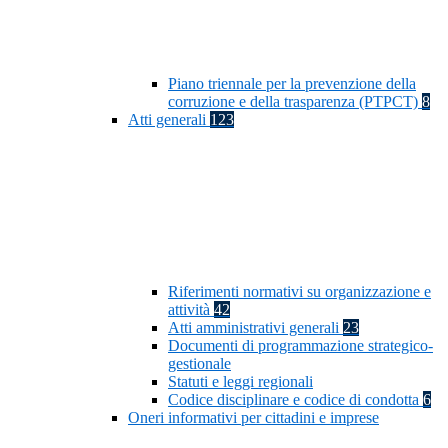
Piano triennale per la prevenzione della
corruzione e della trasparenza (PTPCT)
8
Atti generali
123
Riferimenti normativi su organizzazione e
attività
42
Atti amministrativi generali
23
Documenti di programmazione strategico-
gestionale
Statuti e leggi regionali
Codice disciplinare e codice di condotta
6
Oneri informativi per cittadini e imprese