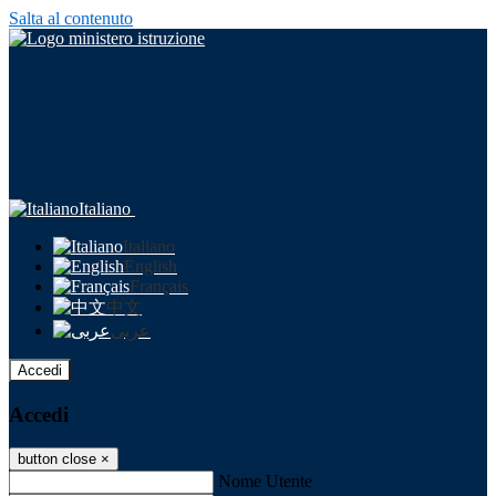
Salta al contenuto
Italiano
Italiano
English
Français
中文
عربى
Accedi
Accedi
button close
×
Nome Utente