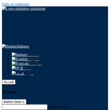
Salta al contenuto
Italiano
Italiano
English
Français
中文
عربى
Accedi
Accedi
button close
×
Nome Utente