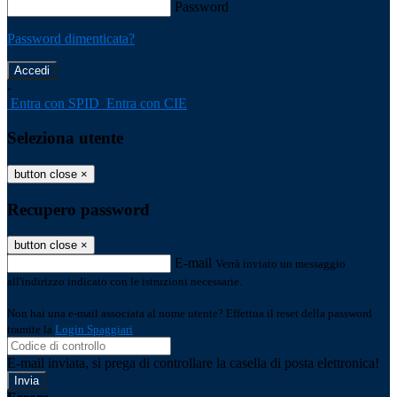
Password
Password dimenticata?
-
Entra con SPID
Entra con CIE
Seleziona utente
button close
×
Recupero password
button close
×
E-mail
Verrà inviato un messaggio
all'indirizzo indicato con le istruzioni necessarie.
Non hai una e-mail associata al nome utente? Effettua il reset della password
tramite la
Login Spaggiari
E-mail inviata, si prega di controllare la casella di posta elettronica!