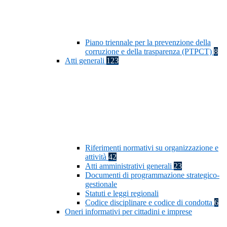
Piano triennale per la prevenzione della
corruzione e della trasparenza (PTPCT)
8
Atti generali
123
Riferimenti normativi su organizzazione e
attività
42
Atti amministrativi generali
23
Documenti di programmazione strategico-
gestionale
Statuti e leggi regionali
Codice disciplinare e codice di condotta
6
Oneri informativi per cittadini e imprese