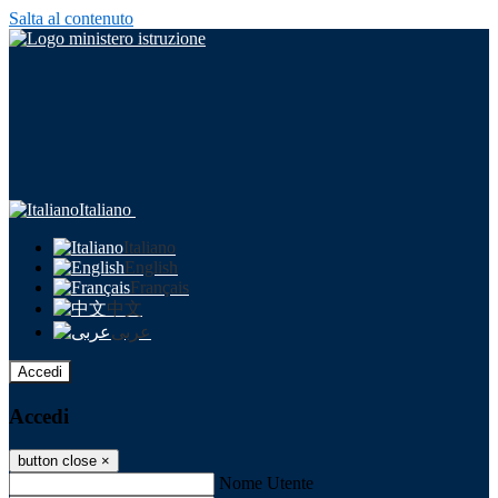
Salta al contenuto
Italiano
Italiano
English
Français
中文
عربى
Accedi
Accedi
button close
×
Nome Utente