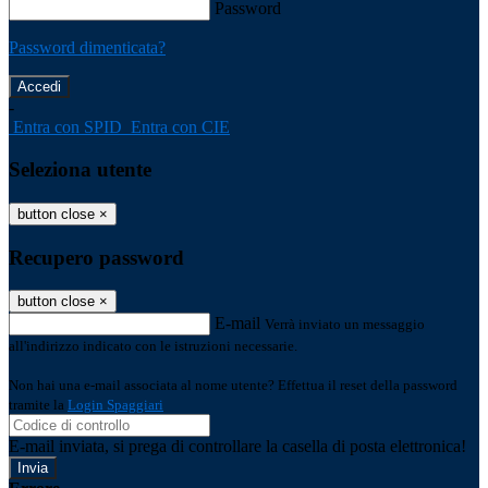
Password
Password dimenticata?
-
Entra con SPID
Entra con CIE
Seleziona utente
button close
×
Recupero password
button close
×
E-mail
Verrà inviato un messaggio
all'indirizzo indicato con le istruzioni necessarie.
Non hai una e-mail associata al nome utente? Effettua il reset della password
tramite la
Login Spaggiari
E-mail inviata, si prega di controllare la casella di posta elettronica!