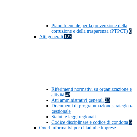
Piano triennale per la prevenzione della
corruzione e della trasparenza (PTPCT)
8
Atti generali
123
Riferimenti normativi su organizzazione e
attività
42
Atti amministrativi generali
23
Documenti di programmazione strategico-
gestionale
Statuti e leggi regionali
Codice disciplinare e codice di condotta
6
Oneri informativi per cittadini e imprese