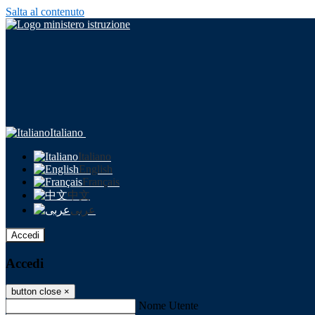
Salta al contenuto
Italiano
Italiano
English
Français
中文
عربى
Accedi
Accedi
button close
×
Nome Utente