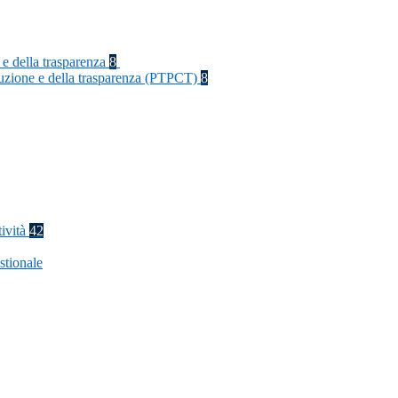
 e della trasparenza
8
rruzione e della trasparenza (PTPCT)
8
tività
42
stionale