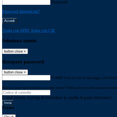
Password
Password dimenticata?
-
Entra con SPID
Entra con CIE
Seleziona utente
button close
×
Recupero password
button close
×
E-mail
Verrà inviato un messaggio all'indirizz
Non hai una e-mail associata al nome utente? Effettua il reset della password tram
E-mail inviata, si prega di controllare la casella di posta elettronica!
Errore