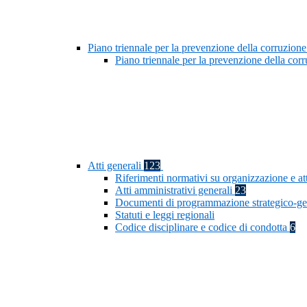
Piano triennale per la prevenzione della corruzione
Piano triennale per la prevenzione della co
Atti generali
123
Riferimenti normativi su organizzazione e at
Atti amministrativi generali
23
Documenti di programmazione strategico-ge
Statuti e leggi regionali
Codice disciplinare e codice di condotta
6