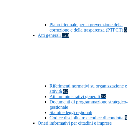
Piano triennale per la prevenzione della
corruzione e della trasparenza (PTPCT)
8
Atti generali
123
Riferimenti normativi su organizzazione e
attività
42
Atti amministrativi generali
23
Documenti di programmazione strategico-
gestionale
Statuti e leggi regionali
Codice disciplinare e codice di condotta
6
Oneri informativi per cittadini e imprese