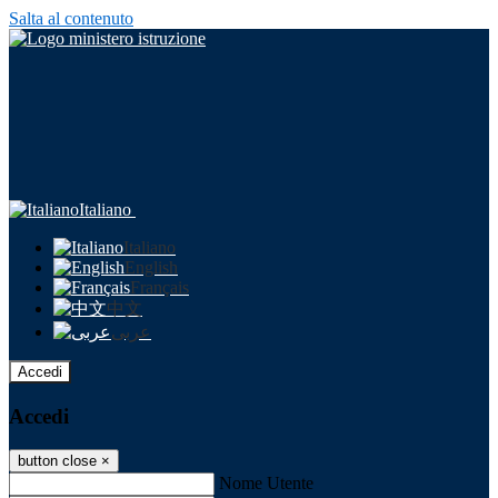
Salta al contenuto
Italiano
Italiano
English
Français
中文
عربى
Accedi
Accedi
button close
×
Nome Utente