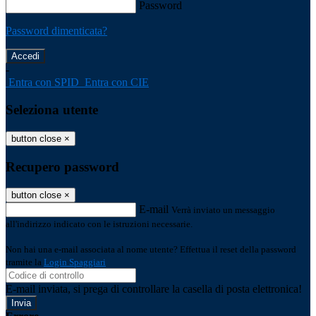
Password
Password dimenticata?
-
Entra con SPID
Entra con CIE
Seleziona utente
button close
×
Recupero password
button close
×
E-mail
Verrà inviato un messaggio
all'indirizzo indicato con le istruzioni necessarie.
Non hai una e-mail associata al nome utente? Effettua il reset della password
tramite la
Login Spaggiari
E-mail inviata, si prega di controllare la casella di posta elettronica!