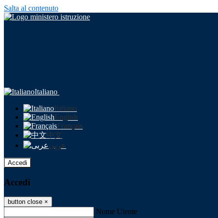
Salta al contenuto
Italiano
Italiano
English
Français
中文
عربى
Accedi
Accedi
button close
×
Nome Utente