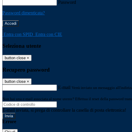
Password
Password dimenticata?
-
Entra con SPID
Entra con CIE
Seleziona utente
button close
×
Recupero password
button close
×
E-mail
Verrà inviato un messaggio all'indirizz
Non hai una e-mail associata al nome utente? Effettua il reset della password tram
E-mail inviata, si prega di controllare la casella di posta elettronica!
Errore