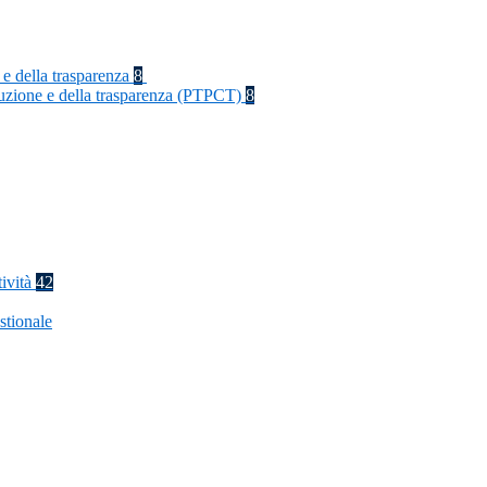
 e della trasparenza
8
rruzione e della trasparenza (PTPCT)
8
tività
42
stionale