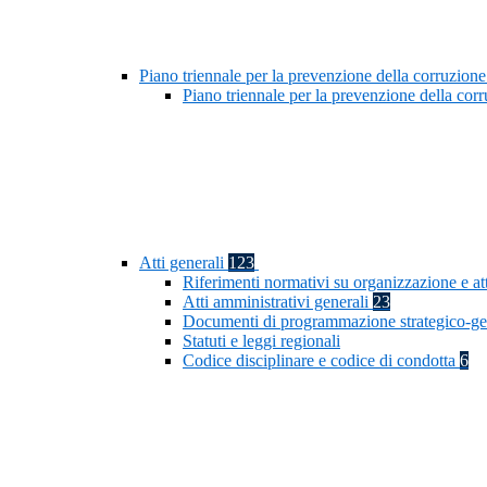
Piano triennale per la prevenzione della corruzione
Piano triennale per la prevenzione della co
Atti generali
123
Riferimenti normativi su organizzazione e at
Atti amministrativi generali
23
Documenti di programmazione strategico-ge
Statuti e leggi regionali
Codice disciplinare e codice di condotta
6