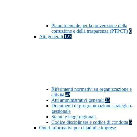
Piano triennale per la prevenzione della
corruzione e della trasparenza (PTPCT)
8
Atti generali
123
Riferimenti normativi su organizzazione e
attività
42
Atti amministrativi generali
23
Documenti di programmazione strategico-
gestionale
Statuti e leggi regionali
Codice disciplinare e codice di condotta
6
Oneri informativi per cittadini e imprese