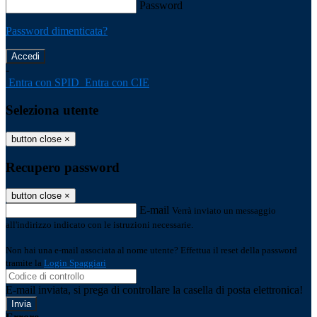
Password
Password dimenticata?
-
Entra con SPID
Entra con CIE
Seleziona utente
button close
×
Recupero password
button close
×
E-mail
Verrà inviato un messaggio
all'indirizzo indicato con le istruzioni necessarie.
Non hai una e-mail associata al nome utente? Effettua il reset della password
tramite la
Login Spaggiari
E-mail inviata, si prega di controllare la casella di posta elettronica!