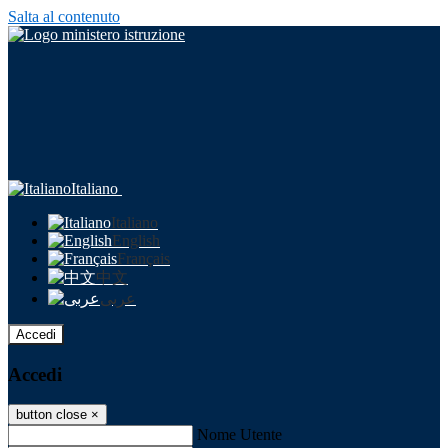
Salta al contenuto
Italiano
Italiano
English
Français
中文
عربى
Accedi
Accedi
button close
×
Nome Utente