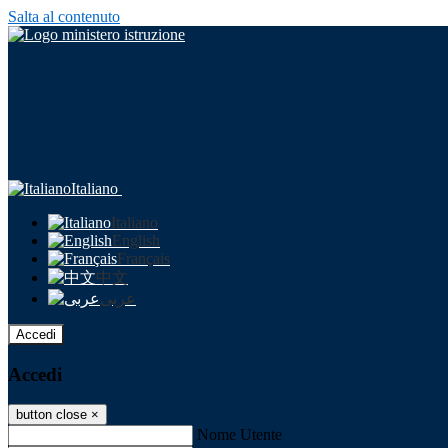
Salta al contenuto
Italiano
Italiano
English
Français
中文
عربى
Accedi
Accedi
button close
×
Nome Utente