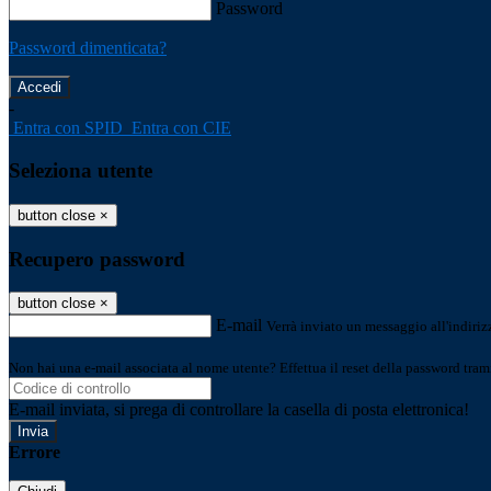
Password
Password dimenticata?
-
Entra con SPID
Entra con CIE
Seleziona utente
button close
×
Recupero password
button close
×
E-mail
Verrà inviato un messaggio all'indirizz
Non hai una e-mail associata al nome utente? Effettua il reset della password tram
E-mail inviata, si prega di controllare la casella di posta elettronica!
Errore