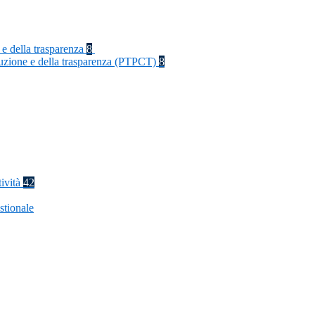
 e della trasparenza
8
rruzione e della trasparenza (PTPCT)
8
tività
42
stionale