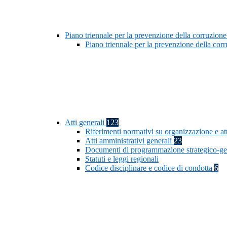
Piano triennale per la prevenzione della corruzione
Piano triennale per la prevenzione della co
Atti generali
123
Riferimenti normativi su organizzazione e at
Atti amministrativi generali
23
Documenti di programmazione strategico-ge
Statuti e leggi regionali
Codice disciplinare e codice di condotta
6