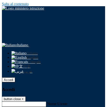
Salta al contenuto
Italiano
Italiano
English
Français
中文
عربى
Accedi
Accedi
button close
×
Nome Utente