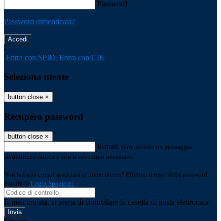
Password
Password dimenticata?
-
Entra con SPID
Entra con CIE
Seleziona utente
button close
×
Recupero password
button close
×
E-mail
Verrà inviato un messaggio
all'indirizzo indicato con le istruzioni necessarie.
Non hai una e-mail associata al nome utente? Effettua il reset della password
tramite la
Login Spaggiari
E-mail inviata, si prega di controllare la casella di posta elettronica!