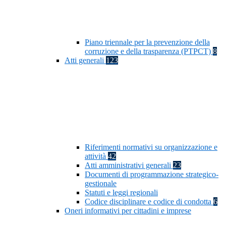
Piano triennale per la prevenzione della
corruzione e della trasparenza (PTPCT)
8
Atti generali
123
Riferimenti normativi su organizzazione e
attività
42
Atti amministrativi generali
23
Documenti di programmazione strategico-
gestionale
Statuti e leggi regionali
Codice disciplinare e codice di condotta
6
Oneri informativi per cittadini e imprese