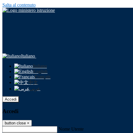
Salta al contenuto
Italiano
Italiano
English
Français
中文
عربى
Accedi
Accedi
button close
×
Nome Utente