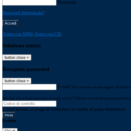
Password
Password dimenticata?
-
Entra con SPID
Entra con CIE
Seleziona utente
button close
×
Recupero password
button close
×
E-mail
Verrà inviato un messaggio all'indirizz
Non hai una e-mail associata al nome utente? Effettua il reset della password tram
E-mail inviata, si prega di controllare la casella di posta elettronica!
Errore