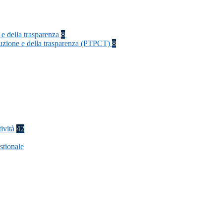
 e della trasparenza
8
rruzione e della trasparenza (PTPCT)
8
tività
42
stionale