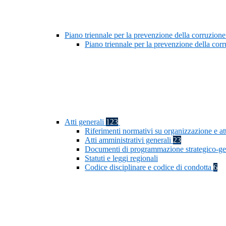
Piano triennale per la prevenzione della corruzione
Piano triennale per la prevenzione della co
Atti generali
123
Riferimenti normativi su organizzazione e at
Atti amministrativi generali
23
Documenti di programmazione strategico-ge
Statuti e leggi regionali
Codice disciplinare e codice di condotta
6