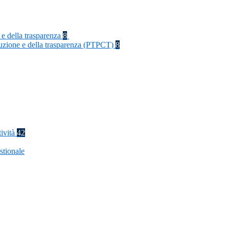
 e della trasparenza
8
rruzione e della trasparenza (PTPCT)
8
tività
42
stionale