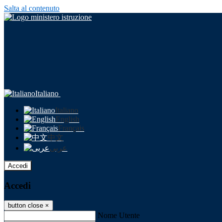
Salta al contenuto
Italiano
Italiano
English
Français
中文
عربى
Accedi
Accedi
button close
×
Nome Utente