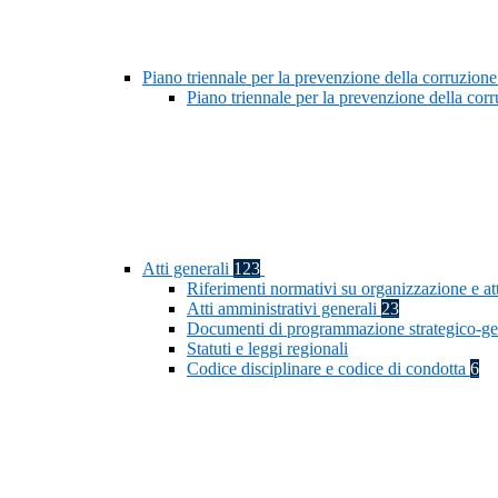
Piano triennale per la prevenzione della corruzione
Piano triennale per la prevenzione della co
Atti generali
123
Riferimenti normativi su organizzazione e at
Atti amministrativi generali
23
Documenti di programmazione strategico-ge
Statuti e leggi regionali
Codice disciplinare e codice di condotta
6