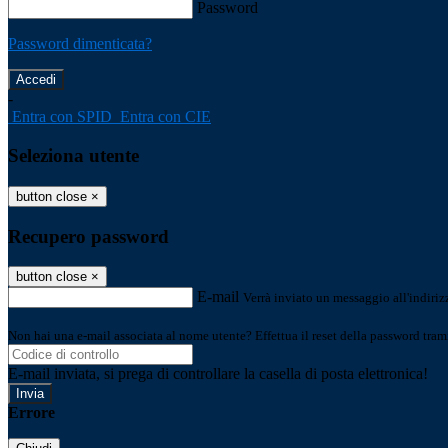
Password
Password dimenticata?
-
Entra con SPID
Entra con CIE
Seleziona utente
button close
×
Recupero password
button close
×
E-mail
Verrà inviato un messaggio all'indirizz
Non hai una e-mail associata al nome utente? Effettua il reset della password tram
E-mail inviata, si prega di controllare la casella di posta elettronica!
Errore