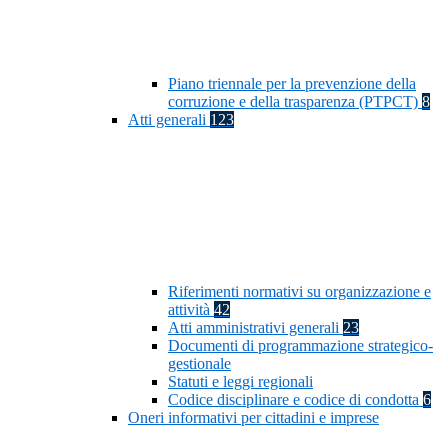
Piano triennale per la prevenzione della
corruzione e della trasparenza (PTPCT)
8
Atti generali
123
Riferimenti normativi su organizzazione e
attività
42
Atti amministrativi generali
23
Documenti di programmazione strategico-
gestionale
Statuti e leggi regionali
Codice disciplinare e codice di condotta
6
Oneri informativi per cittadini e imprese