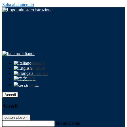
Salta al contenuto
Italiano
Italiano
English
Français
中文
عربى
Accedi
Accedi
button close
×
Nome Utente