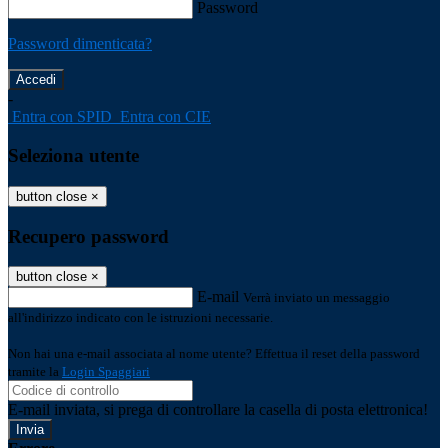
Password
Password dimenticata?
-
Entra con SPID
Entra con CIE
Seleziona utente
button close
×
Recupero password
button close
×
E-mail
Verrà inviato un messaggio
all'indirizzo indicato con le istruzioni necessarie.
Non hai una e-mail associata al nome utente? Effettua il reset della password
tramite la
Login Spaggiari
E-mail inviata, si prega di controllare la casella di posta elettronica!