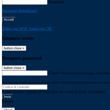
Password
Password dimenticata?
-
Entra con SPID
Entra con CIE
Seleziona utente
button close
×
Recupero password
button close
×
E-mail
Verrà inviato un messaggio all'indirizz
Non hai una e-mail associata al nome utente? Effettua il reset della password tram
E-mail inviata, si prega di controllare la casella di posta elettronica!
Errore