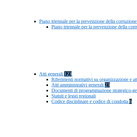
Piano triennale per la prevenzione della corruzione
Piano triennale per la prevenzione della co
Atti generali
123
Riferimenti normativi su organizzazione e at
Atti amministrativi generali
23
Documenti di programmazione strategico-ge
Statuti e leggi regionali
Codice disciplinare e codice di condotta
6