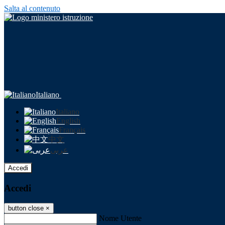
Salta al contenuto
Italiano
Italiano
English
Français
中文
عربى
Accedi
Accedi
button close
×
Nome Utente