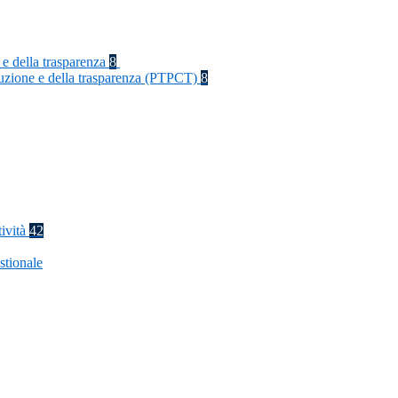
 e della trasparenza
8
rruzione e della trasparenza (PTPCT)
8
tività
42
stionale