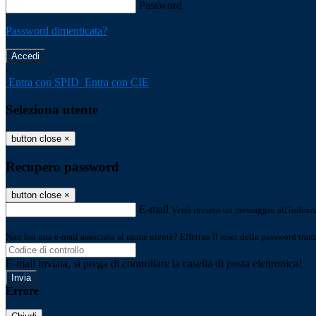
Password
Password dimenticata?
-
Entra con SPID
Entra con CIE
Seleziona utente
button close
×
Recupero password
button close
×
E-mail
Verrà inviato un messaggio all'indirizz
Non hai una e-mail associata al nome utente? Effettua il reset della password tram
E-mail inviata, si prega di controllare la casella di posta elettronica!
Errore