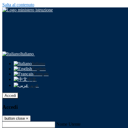
Salta al contenuto
Italiano
Italiano
English
Français
中文
عربى
Accedi
Accedi
button close
×
Nome Utente