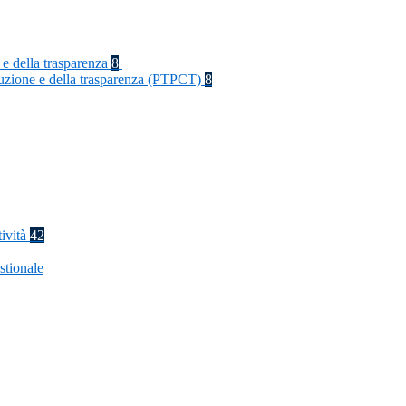
 e della trasparenza
8
rruzione e della trasparenza (PTPCT)
8
tività
42
stionale