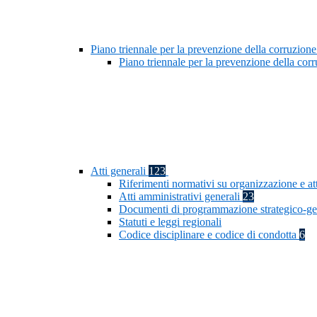
Piano triennale per la prevenzione della corruzione
Piano triennale per la prevenzione della co
Atti generali
123
Riferimenti normativi su organizzazione e at
Atti amministrativi generali
23
Documenti di programmazione strategico-ge
Statuti e leggi regionali
Codice disciplinare e codice di condotta
6