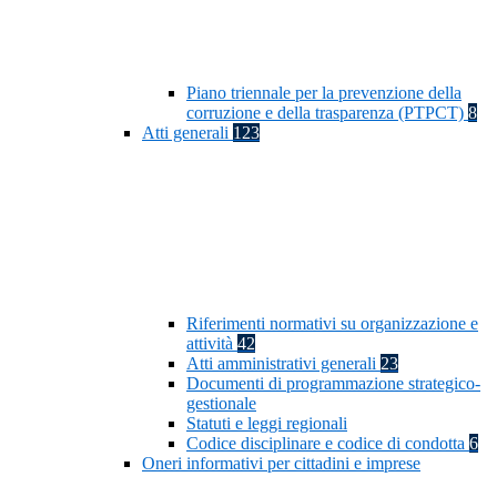
Piano triennale per la prevenzione della
corruzione e della trasparenza (PTPCT)
8
Atti generali
123
Riferimenti normativi su organizzazione e
attività
42
Atti amministrativi generali
23
Documenti di programmazione strategico-
gestionale
Statuti e leggi regionali
Codice disciplinare e codice di condotta
6
Oneri informativi per cittadini e imprese