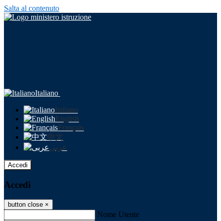
Salta al contenuto
Italiano
Italiano
English
Français
中文
عربى
Accedi
Accedi
button close
×
Nome Utente