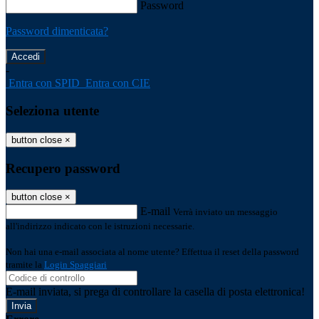
Password
Password dimenticata?
-
Entra con SPID
Entra con CIE
Seleziona utente
button close
×
Recupero password
button close
×
E-mail
Verrà inviato un messaggio
all'indirizzo indicato con le istruzioni necessarie.
Non hai una e-mail associata al nome utente? Effettua il reset della password
tramite la
Login Spaggiari
E-mail inviata, si prega di controllare la casella di posta elettronica!