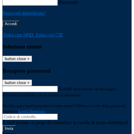
Password
Password dimenticata?
-
Entra con SPID
Entra con CIE
Seleziona utente
button close
×
Recupero password
button close
×
E-mail
Verrà inviato un messaggio
all'indirizzo indicato con le istruzioni necessarie.
Non hai una e-mail associata al nome utente? Effettua il reset della password
tramite la
Login Spaggiari
E-mail inviata, si prega di controllare la casella di posta elettronica!