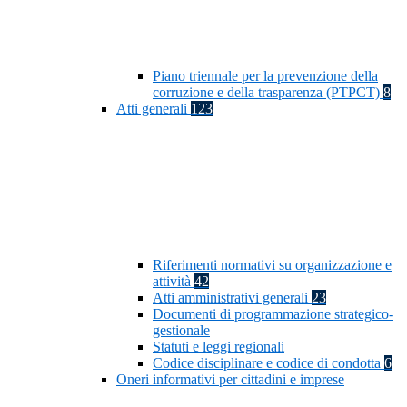
Piano triennale per la prevenzione della
corruzione e della trasparenza (PTPCT)
8
Atti generali
123
Riferimenti normativi su organizzazione e
attività
42
Atti amministrativi generali
23
Documenti di programmazione strategico-
gestionale
Statuti e leggi regionali
Codice disciplinare e codice di condotta
6
Oneri informativi per cittadini e imprese