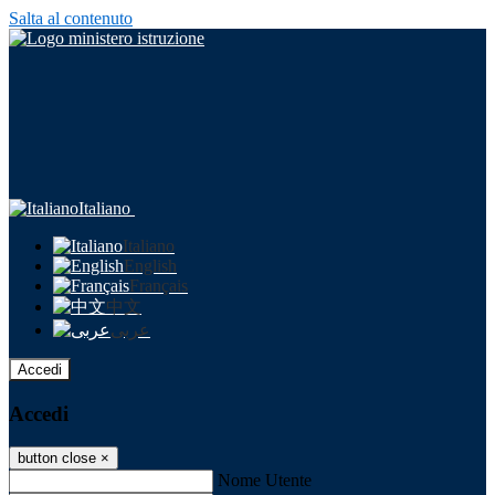
Salta al contenuto
Italiano
Italiano
English
Français
中文
عربى
Accedi
Accedi
button close
×
Nome Utente