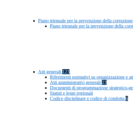
Piano triennale per la prevenzione della corruzione
Piano triennale per la prevenzione della co
Atti generali
123
Riferimenti normativi su organizzazione e at
Atti amministrativi generali
23
Documenti di programmazione strategico-ge
Statuti e leggi regionali
Codice disciplinare e codice di condotta
6