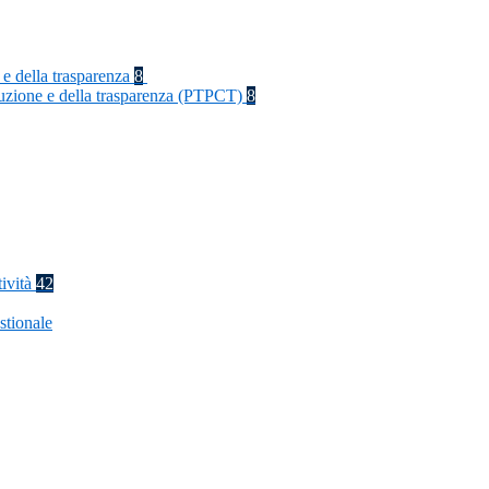
 e della trasparenza
8
rruzione e della trasparenza (PTPCT)
8
tività
42
stionale