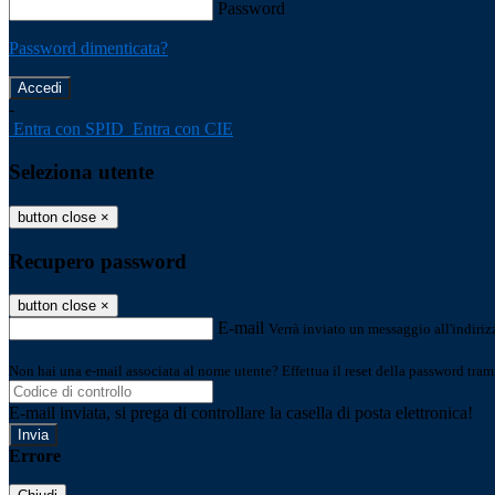
Password
Password dimenticata?
-
Entra con SPID
Entra con CIE
Seleziona utente
button close
×
Recupero password
button close
×
E-mail
Verrà inviato un messaggio all'indirizz
Non hai una e-mail associata al nome utente? Effettua il reset della password tram
E-mail inviata, si prega di controllare la casella di posta elettronica!
Errore