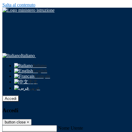
Salta al contenuto
Italiano
Italiano
English
Français
中文
عربى
Accedi
Accedi
button close
×
Nome Utente