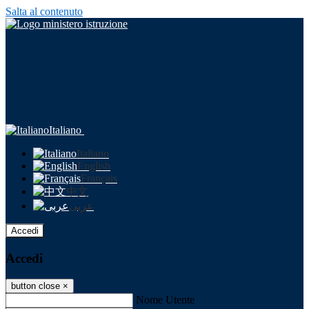
Salta al contenuto
Italiano
Italiano
English
Français
中文
عربى
Accedi
Accedi
button close
×
Nome Utente