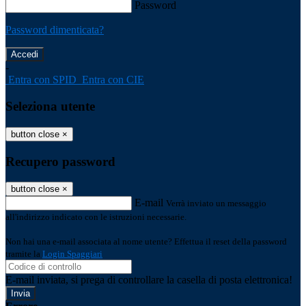
Password
Password dimenticata?
-
Entra con SPID
Entra con CIE
Seleziona utente
button close
×
Recupero password
button close
×
E-mail
Verrà inviato un messaggio
all'indirizzo indicato con le istruzioni necessarie.
Non hai una e-mail associata al nome utente? Effettua il reset della password
tramite la
Login Spaggiari
E-mail inviata, si prega di controllare la casella di posta elettronica!