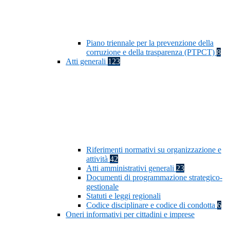
Piano triennale per la prevenzione della
corruzione e della trasparenza (PTPCT)
8
Atti generali
123
Riferimenti normativi su organizzazione e
attività
42
Atti amministrativi generali
23
Documenti di programmazione strategico-
gestionale
Statuti e leggi regionali
Codice disciplinare e codice di condotta
6
Oneri informativi per cittadini e imprese