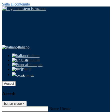
Salta al contenuto
Italiano
Italiano
English
Français
中文
عربى
Accedi
Accedi
button close
×
Nome Utente