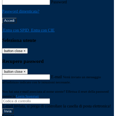
Password
Password dimenticata?
-
Entra con SPID
Entra con CIE
Seleziona utente
button close
×
Recupero password
button close
×
E-mail
Verrà inviato un messaggio
all'indirizzo indicato con le istruzioni necessarie.
Non hai una e-mail associata al nome utente? Effettua il reset della password
tramite la
Login Spaggiari
E-mail inviata, si prega di controllare la casella di posta elettronica!