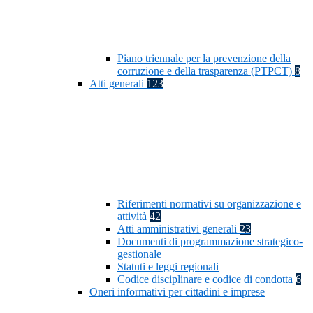
Piano triennale per la prevenzione della
corruzione e della trasparenza (PTPCT)
8
Atti generali
123
Riferimenti normativi su organizzazione e
attività
42
Atti amministrativi generali
23
Documenti di programmazione strategico-
gestionale
Statuti e leggi regionali
Codice disciplinare e codice di condotta
6
Oneri informativi per cittadini e imprese