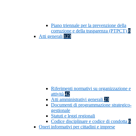
Piano triennale per la prevenzione della
corruzione e della trasparenza (PTPCT)
8
Atti generali
123
Riferimenti normativi su organizzazione e
attività
42
Atti amministrativi generali
23
Documenti di programmazione strategico-
gestionale
Statuti e leggi regionali
Codice disciplinare e codice di condotta
6
Oneri informativi per cittadini e imprese