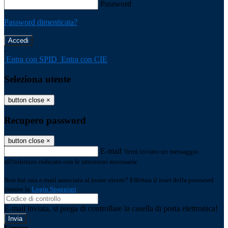
Password
Password dimenticata?
-
Entra con SPID
Entra con CIE
Seleziona utente
button close
×
Recupero password
button close
×
E-mail
Verrà inviato un messaggio
all'indirizzo indicato con le istruzioni necessarie.
Non hai una e-mail associata al nome utente? Effettua il reset della password
tramite la
Login Spaggiari
E-mail inviata, si prega di controllare la casella di posta elettronica!