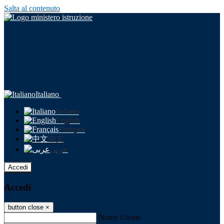
Salta al contenuto
Italiano
Italiano
English
Français
中文
عربى
Accedi
Accedi
button close
×
Nome Utente