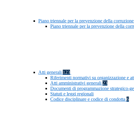
Piano triennale per la prevenzione della corruzione
Piano triennale per la prevenzione della co
Atti generali
123
Riferimenti normativi su organizzazione e at
Atti amministrativi generali
23
Documenti di programmazione strategico-ge
Statuti e leggi regionali
Codice disciplinare e codice di condotta
6