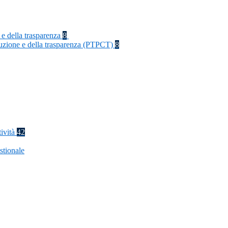
 e della trasparenza
8
rruzione e della trasparenza (PTPCT)
8
tività
42
stionale