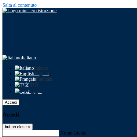
Salta al contenuto
Italiano
Italiano
English
Français
中文
عربى
Accedi
Accedi
button close
×
Nome Utente