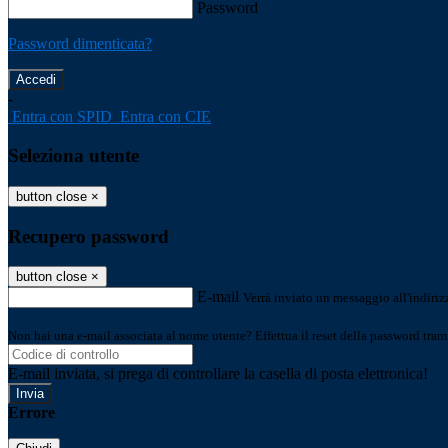
Password
Password dimenticata?
-
Entra con SPID
Entra con CIE
Seleziona utente
button close
×
Recupero password
button close
×
E-mail
Verrà inviato un messaggio all'indirizz
Non hai una e-mail associata al nome utente? Effettua il reset della password tram
E-mail inviata, si prega di controllare la casella di posta elettronica!
Errore