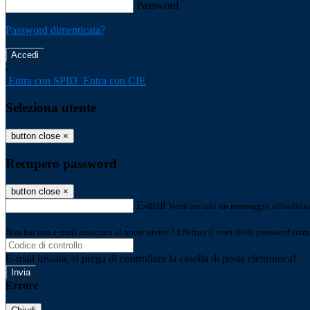
Password
Password dimenticata?
-
Entra con SPID
Entra con CIE
Seleziona utente
button close
×
Recupero password
button close
×
E-mail
Verrà inviato un messaggio all'indirizz
Non hai una e-mail associata al nome utente? Effettua il reset della password tram
E-mail inviata, si prega di controllare la casella di posta elettronica!
Errore