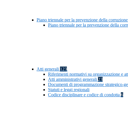
Piano triennale per la prevenzione della corruzione
Piano triennale per la prevenzione della co
Atti generali
123
Riferimenti normativi su organizzazione e at
Atti amministrativi generali
23
Documenti di programmazione strategico-ge
Statuti e leggi regionali
Codice disciplinare e codice di condotta
6