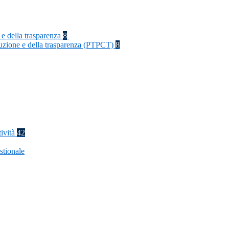
 e della trasparenza
8
rruzione e della trasparenza (PTPCT)
8
tività
42
stionale