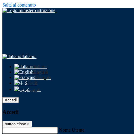
Salta al contenuto
Italiano
Italiano
English
Français
中文
عربى
Accedi
Accedi
button close
×
Nome Utente