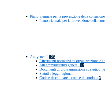
Piano triennale per la prevenzione della corruzione
Piano triennale per la prevenzione della co
Atti generali
123
Riferimenti normativi su organizzazione e at
Atti amministrativi generali
23
Documenti di programmazione strategico-ge
Statuti e leggi regionali
Codice disciplinare e codice di condotta
6