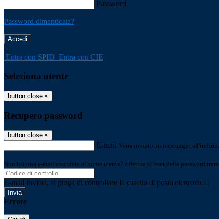
Password
Password dimenticata?
-
Entra con SPID
Entra con CIE
Seleziona utente
button close
×
Recupero password
button close
×
E-mail
Verrà inviato un messaggio all'indirizz
Non hai una e-mail associata al nome utente? Effettua il reset della password tram
E-mail inviata, si prega di controllare la casella di posta elettronica!
Errore