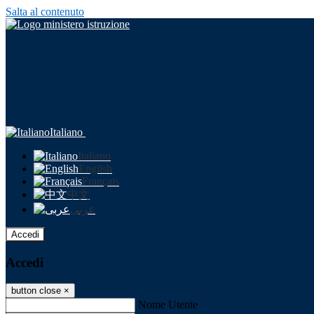
Salta al contenuto
Italiano
Italiano
English
Français
中文
عربى
Accedi
Accedi
button close
×
Nome Utente