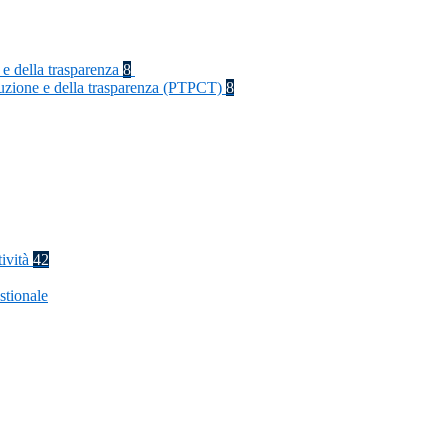
 e della trasparenza
8
rruzione e della trasparenza (PTPCT)
8
tività
42
stionale