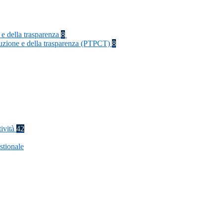
 e della trasparenza
8
rruzione e della trasparenza (PTPCT)
8
tività
42
stionale