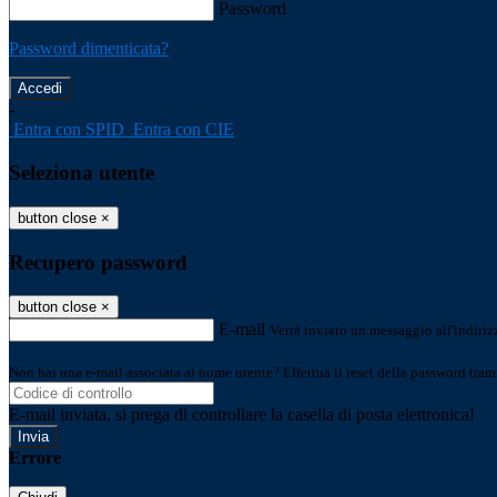
Password
Password dimenticata?
-
Entra con SPID
Entra con CIE
Seleziona utente
button close
×
Recupero password
button close
×
E-mail
Verrà inviato un messaggio all'indirizz
Non hai una e-mail associata al nome utente? Effettua il reset della password tram
E-mail inviata, si prega di controllare la casella di posta elettronica!
Errore