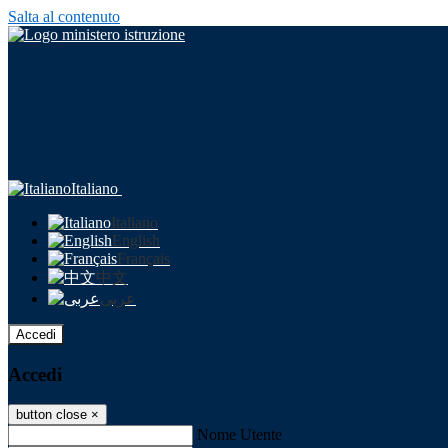
Salta al contenuto
Italiano
Italiano
English
Français
中文
عربى
Accedi
Accedi
button close
×
Nome Utente