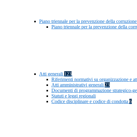
Piano triennale per la prevenzione della corruzione
Piano triennale per la prevenzione della co
Atti generali
123
Riferimenti normativi su organizzazione e at
Atti amministrativi generali
23
Documenti di programmazione strategico-ge
Statuti e leggi regionali
Codice disciplinare e codice di condotta
6