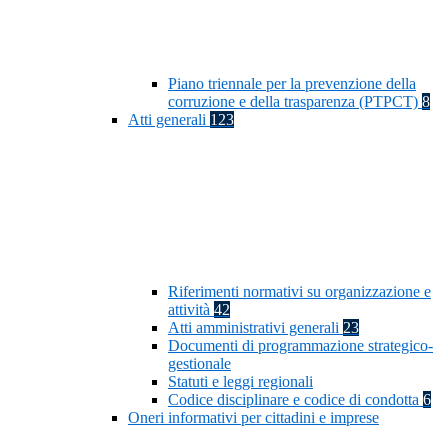
Piano triennale per la prevenzione della
corruzione e della trasparenza (PTPCT)
8
Atti generali
123
Riferimenti normativi su organizzazione e
attività
42
Atti amministrativi generali
23
Documenti di programmazione strategico-
gestionale
Statuti e leggi regionali
Codice disciplinare e codice di condotta
6
Oneri informativi per cittadini e imprese