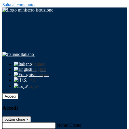
Salta al contenuto
Italiano
Italiano
English
Français
中文
عربى
Accedi
Accedi
button close
×
Nome Utente