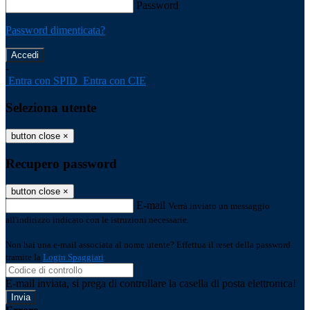
Password
Password dimenticata?
-
Entra con SPID
Entra con CIE
Seleziona utente
button close
×
Recupero password
button close
×
E-mail
Verrà inviato un messaggio
all'indirizzo indicato con le istruzioni necessarie.
Non hai una e-mail associata al nome utente? Effettua il reset della password
tramite la
Login Spaggiari
E-mail inviata, si prega di controllare la casella di posta elettronica!