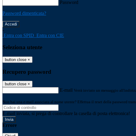
Password
Password dimenticata?
-
Entra con SPID
Entra con CIE
Seleziona utente
button close
×
Recupero password
button close
×
E-mail
Verrà inviato un messaggio all'indirizz
Non hai una e-mail associata al nome utente? Effettua il reset della password tram
E-mail inviata, si prega di controllare la casella di posta elettronica!
Errore