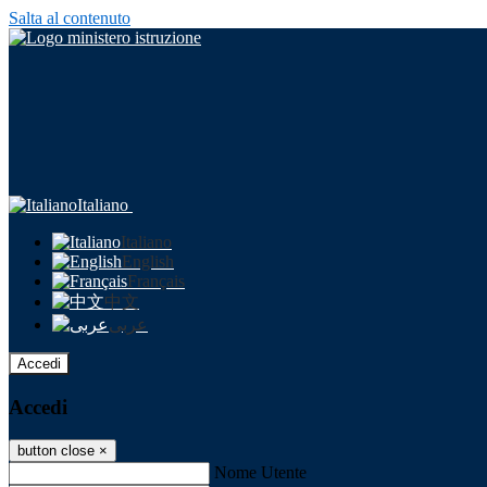
Salta al contenuto
Italiano
Italiano
English
Français
中文
عربى
Accedi
Accedi
button close
×
Nome Utente