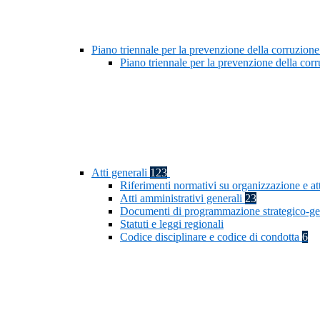
Piano triennale per la prevenzione della corruzione
Piano triennale per la prevenzione della co
Atti generali
123
Riferimenti normativi su organizzazione e at
Atti amministrativi generali
23
Documenti di programmazione strategico-ge
Statuti e leggi regionali
Codice disciplinare e codice di condotta
6