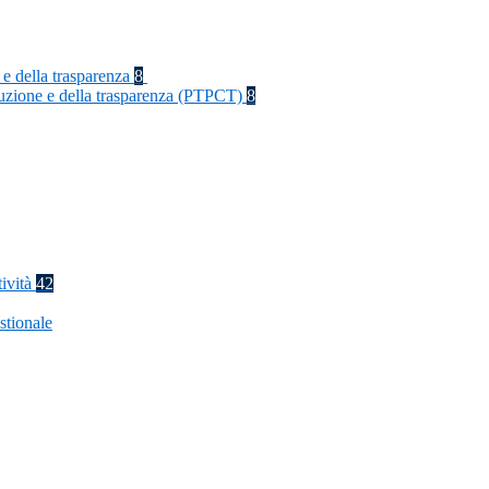
 e della trasparenza
8
rruzione e della trasparenza (PTPCT)
8
tività
42
stionale