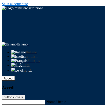
Salta al contenuto
Italiano
Italiano
English
Français
中文
عربى
Accedi
Accedi
button close
×
Nome Utente