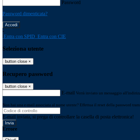
Password
Password dimenticata?
-
Entra con SPID
Entra con CIE
Seleziona utente
button close
×
Recupero password
button close
×
E-mail
Verrà inviato un messaggio all'indirizz
Non hai una e-mail associata al nome utente? Effettua il reset della password tram
E-mail inviata, si prega di controllare la casella di posta elettronica!
Errore