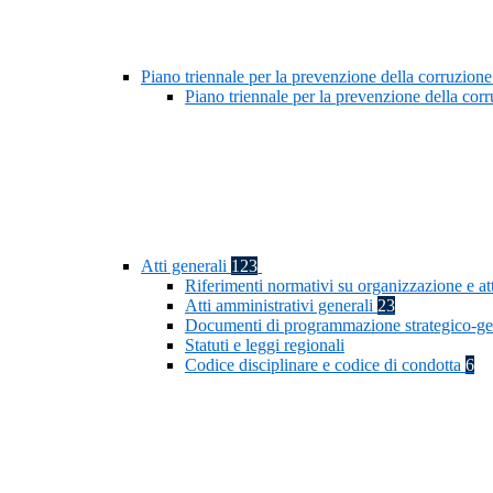
Piano triennale per la prevenzione della corruzione
Piano triennale per la prevenzione della co
Atti generali
123
Riferimenti normativi su organizzazione e at
Atti amministrativi generali
23
Documenti di programmazione strategico-ge
Statuti e leggi regionali
Codice disciplinare e codice di condotta
6