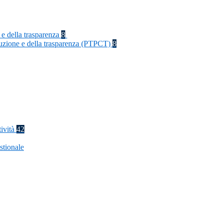
 e della trasparenza
8
rruzione e della trasparenza (PTPCT)
8
tività
42
stionale