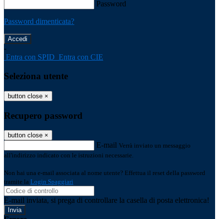
Password
Password dimenticata?
-
Entra con SPID
Entra con CIE
Seleziona utente
button close
×
Recupero password
button close
×
E-mail
Verrà inviato un messaggio
all'indirizzo indicato con le istruzioni necessarie.
Non hai una e-mail associata al nome utente? Effettua il reset della password
tramite la
Login Spaggiari
E-mail inviata, si prega di controllare la casella di posta elettronica!