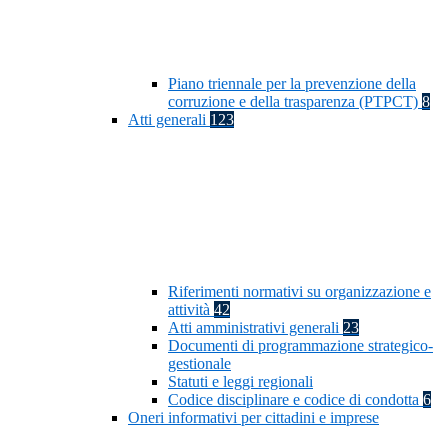
Piano triennale per la prevenzione della
corruzione e della trasparenza (PTPCT)
8
Atti generali
123
Riferimenti normativi su organizzazione e
attività
42
Atti amministrativi generali
23
Documenti di programmazione strategico-
gestionale
Statuti e leggi regionali
Codice disciplinare e codice di condotta
6
Oneri informativi per cittadini e imprese