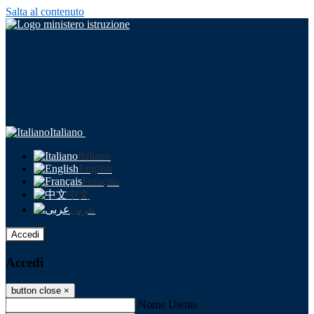
Salta al contenuto
Italiano
Italiano
English
Français
中文
عربى
Accedi
Accedi
button close
×
Nome Utente