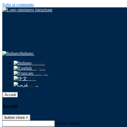
Salta al contenuto
Italiano
Italiano
English
Français
中文
عربى
Accedi
Accedi
button close
×
Nome Utente