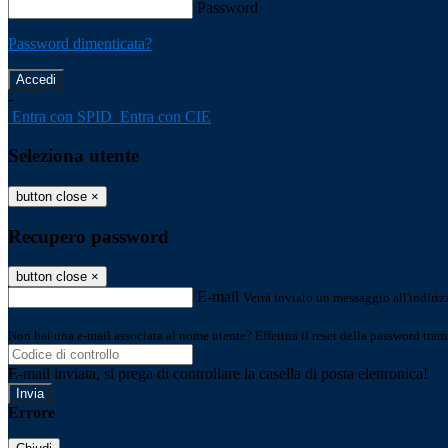
Password
Password dimenticata?
-
Entra con SPID
Entra con CIE
Seleziona utente
button close
×
Recupero password
button close
×
E-mail
Verrà inviato un messaggio all'indirizz
Non hai una e-mail associata al nome utente? Effettua il reset della password tram
E-mail inviata, si prega di controllare la casella di posta elettronica!
Errore