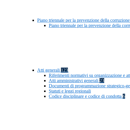
Piano triennale per la prevenzione della corruzione
Piano triennale per la prevenzione della co
Atti generali
123
Riferimenti normativi su organizzazione e at
Atti amministrativi generali
23
Documenti di programmazione strategico-ge
Statuti e leggi regionali
Codice disciplinare e codice di condotta
6