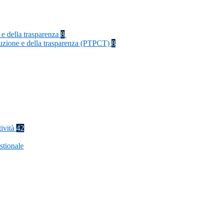
 e della trasparenza
8
rruzione e della trasparenza (PTPCT)
8
tività
42
stionale