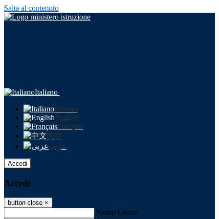
Salta al contenuto
Italiano
Italiano
English
Français
中文
عربى
Accedi
Accedi
button close
×
Nome Utente