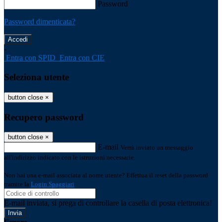
Password
Password dimenticata?
-
Entra con SPID
Entra con CIE
Seleziona utente
button close
×
Recupero password
button close
×
E-mail
Verrà inviato un messaggio
all'indirizzo indicato con le istruzioni necessarie.
Non hai una e-mail associata al nome utente? Effettua il reset della password
tramite la
Login Spaggiari
E-mail inviata, si prega di controllare la casella di posta elettronica!