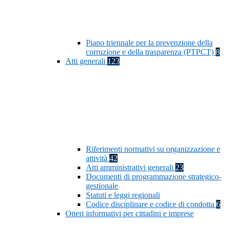
Piano triennale per la prevenzione della
corruzione e della trasparenza (PTPCT)
8
Atti generali
123
Riferimenti normativi su organizzazione e
attività
42
Atti amministrativi generali
23
Documenti di programmazione strategico-
gestionale
Statuti e leggi regionali
Codice disciplinare e codice di condotta
6
Oneri informativi per cittadini e imprese