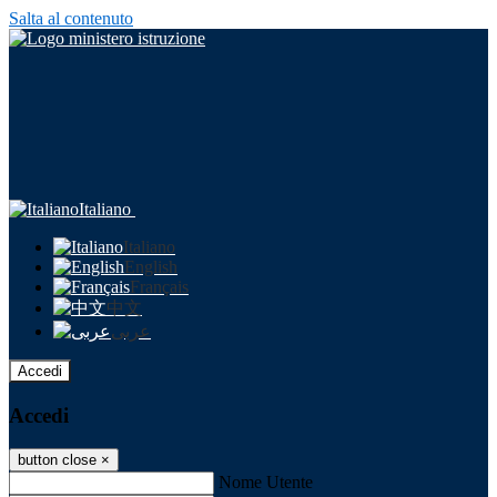
Salta al contenuto
Italiano
Italiano
English
Français
中文
عربى
Accedi
Accedi
button close
×
Nome Utente