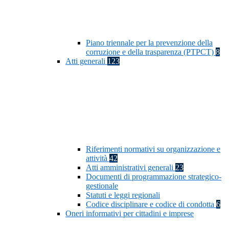
Piano triennale per la prevenzione della
corruzione e della trasparenza (PTPCT)
8
Atti generali
123
Riferimenti normativi su organizzazione e
attività
42
Atti amministrativi generali
23
Documenti di programmazione strategico-
gestionale
Statuti e leggi regionali
Codice disciplinare e codice di condotta
6
Oneri informativi per cittadini e imprese