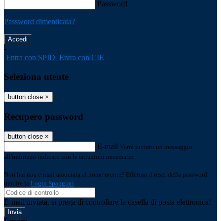
Password
Password dimenticata?
-
Entra con SPID
Entra con CIE
Seleziona utente
button close
×
Recupero password
button close
×
E-mail
Verrà inviato un messaggio
all'indirizzo indicato con le istruzioni necessarie.
Non hai una e-mail associata al nome utente? Effettua il reset della password
tramite la
Login Spaggiari
E-mail inviata, si prega di controllare la casella di posta elettronica!