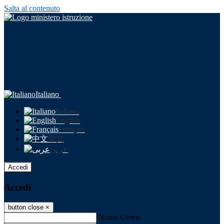
Salta al contenuto
Italiano
Italiano
English
Français
中文
عربى
Accedi
Accedi
button close
×
Nome Utente