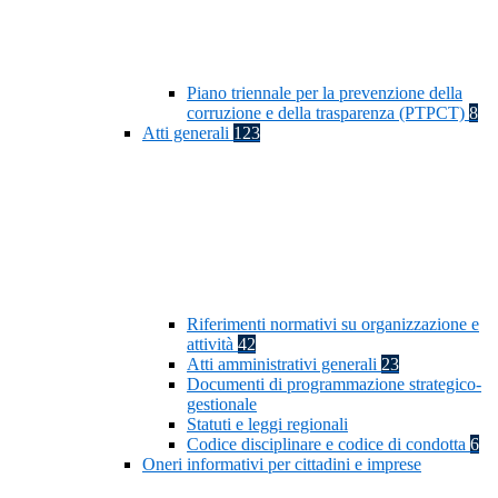
Piano triennale per la prevenzione della
corruzione e della trasparenza (PTPCT)
8
Atti generali
123
Riferimenti normativi su organizzazione e
attività
42
Atti amministrativi generali
23
Documenti di programmazione strategico-
gestionale
Statuti e leggi regionali
Codice disciplinare e codice di condotta
6
Oneri informativi per cittadini e imprese