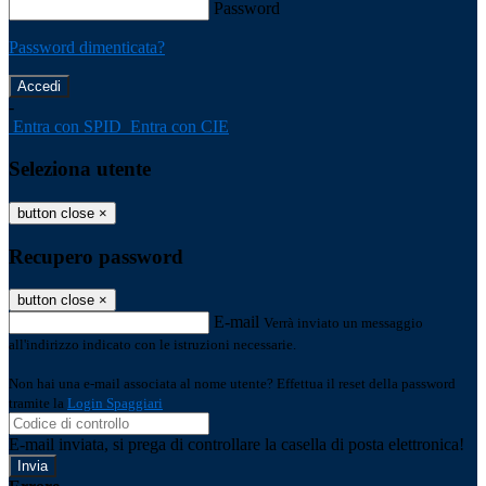
Password
Password dimenticata?
-
Entra con SPID
Entra con CIE
Seleziona utente
button close
×
Recupero password
button close
×
E-mail
Verrà inviato un messaggio
all'indirizzo indicato con le istruzioni necessarie.
Non hai una e-mail associata al nome utente? Effettua il reset della password
tramite la
Login Spaggiari
E-mail inviata, si prega di controllare la casella di posta elettronica!