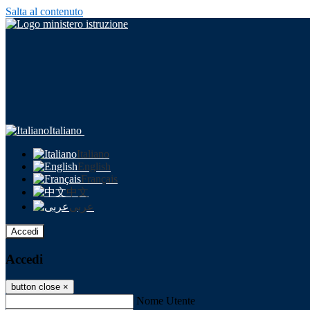
Salta al contenuto
Italiano
Italiano
English
Français
中文
عربى
Accedi
Accedi
button close
×
Nome Utente