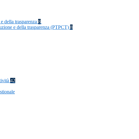
 e della trasparenza
8
rruzione e della trasparenza (PTPCT)
8
tività
42
stionale