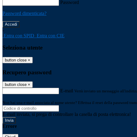
Password
Password dimenticata?
-
Entra con SPID
Entra con CIE
Seleziona utente
button close
×
Recupero password
button close
×
E-mail
Verrà inviato un messaggio all'indirizz
Non hai una e-mail associata al nome utente? Effettua il reset della password tram
E-mail inviata, si prega di controllare la casella di posta elettronica!
Errore