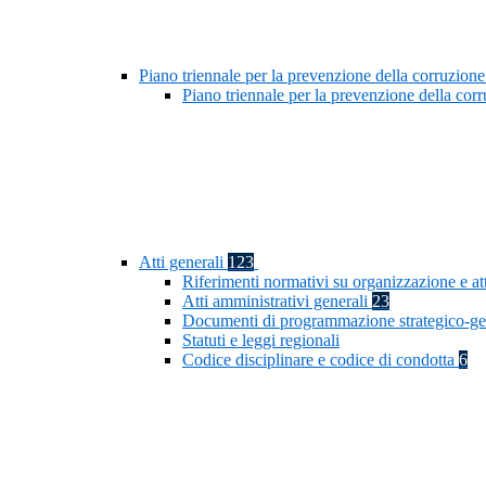
Piano triennale per la prevenzione della corruzione
Piano triennale per la prevenzione della co
Atti generali
123
Riferimenti normativi su organizzazione e at
Atti amministrativi generali
23
Documenti di programmazione strategico-ge
Statuti e leggi regionali
Codice disciplinare e codice di condotta
6