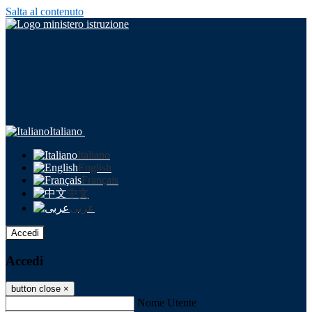
Salta al contenuto
Italiano
Italiano
English
Français
中文
عربى
Accedi
Accedi
button close
×
Nome Utente