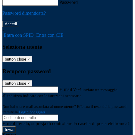
Password
Password dimenticata?
-
Entra con SPID
Entra con CIE
Seleziona utente
button close
×
Recupero password
button close
×
E-mail
Verrà inviato un messaggio
all'indirizzo indicato con le istruzioni necessarie.
Non hai una e-mail associata al nome utente? Effettua il reset della password
tramite la
Login Spaggiari
E-mail inviata, si prega di controllare la casella di posta elettronica!