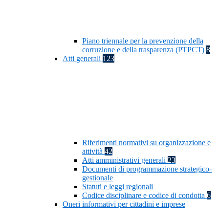
Piano triennale per la prevenzione della
corruzione e della trasparenza (PTPCT)
8
Atti generali
123
Riferimenti normativi su organizzazione e
attività
42
Atti amministrativi generali
23
Documenti di programmazione strategico-
gestionale
Statuti e leggi regionali
Codice disciplinare e codice di condotta
6
Oneri informativi per cittadini e imprese