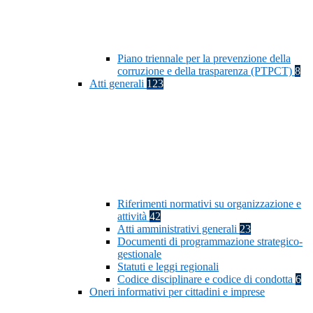
Piano triennale per la prevenzione della
corruzione e della trasparenza (PTPCT)
8
Atti generali
123
Riferimenti normativi su organizzazione e
attività
42
Atti amministrativi generali
23
Documenti di programmazione strategico-
gestionale
Statuti e leggi regionali
Codice disciplinare e codice di condotta
6
Oneri informativi per cittadini e imprese