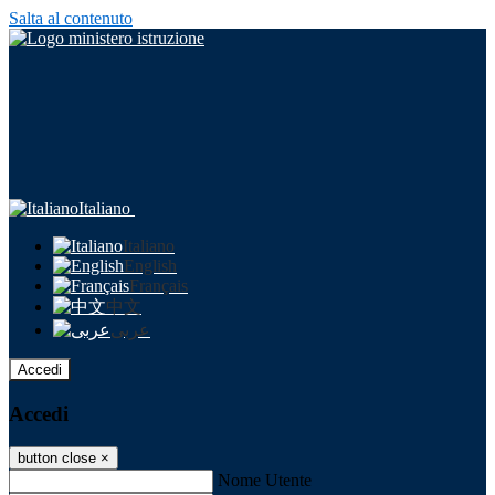
Salta al contenuto
Italiano
Italiano
English
Français
中文
عربى
Accedi
Accedi
button close
×
Nome Utente