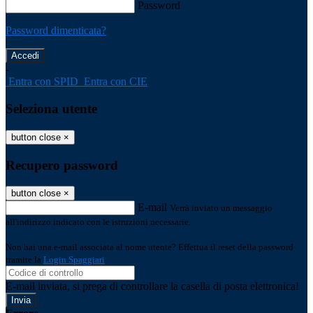
Password
Password dimenticata?
-
Entra con SPID
Entra con CIE
Seleziona utente
button close
×
Recupero password
button close
×
E-mail
Verrà inviato un messaggio
all'indirizzo indicato con le istruzioni necessarie.
Non hai una e-mail associata al nome utente? Effettua il reset della password
tramite la
Login Spaggiari
E-mail inviata, si prega di controllare la casella di posta elettronica!