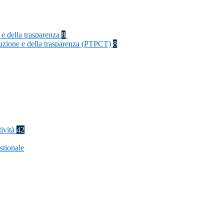
 e della trasparenza
8
rruzione e della trasparenza (PTPCT)
8
tività
42
stionale