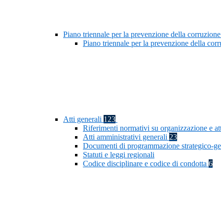
Piano triennale per la prevenzione della corruzione
Piano triennale per la prevenzione della co
Atti generali
123
Riferimenti normativi su organizzazione e at
Atti amministrativi generali
23
Documenti di programmazione strategico-ge
Statuti e leggi regionali
Codice disciplinare e codice di condotta
6