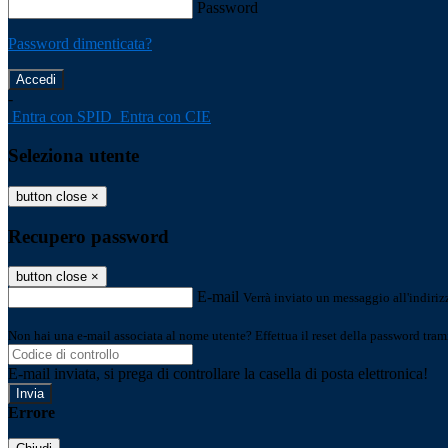
Password
Password dimenticata?
-
Entra con SPID
Entra con CIE
Seleziona utente
button close
×
Recupero password
button close
×
E-mail
Verrà inviato un messaggio all'indirizz
Non hai una e-mail associata al nome utente? Effettua il reset della password tram
E-mail inviata, si prega di controllare la casella di posta elettronica!
Errore