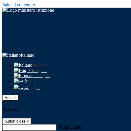
Salta al contenuto
Italiano
Italiano
English
Français
中文
عربى
Accedi
Accedi
button close
×
Nome Utente