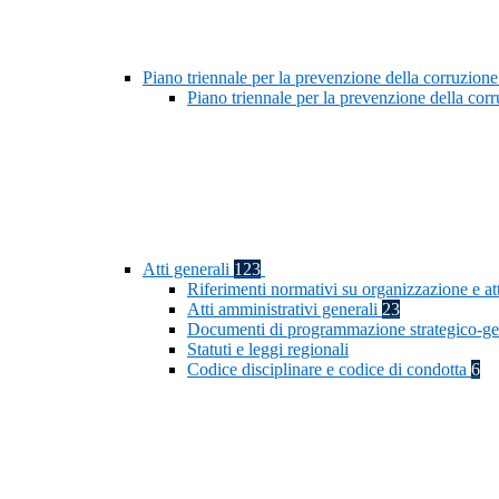
Piano triennale per la prevenzione della corruzione
Piano triennale per la prevenzione della co
Atti generali
123
Riferimenti normativi su organizzazione e at
Atti amministrativi generali
23
Documenti di programmazione strategico-ge
Statuti e leggi regionali
Codice disciplinare e codice di condotta
6