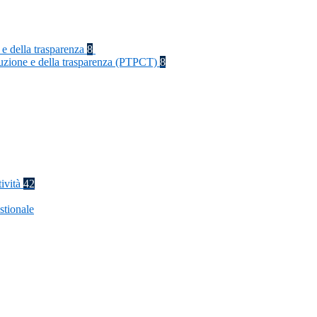
 e della trasparenza
8
rruzione e della trasparenza (PTPCT)
8
tività
42
stionale