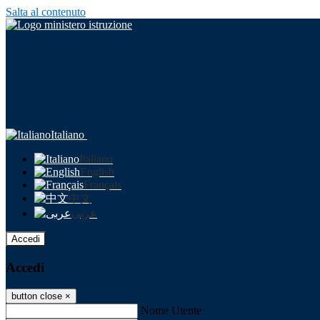
Salta al contenuto
Italiano
Italiano
English
Français
中文
عربى
Accedi
Accedi
button close
×
Nome Utente