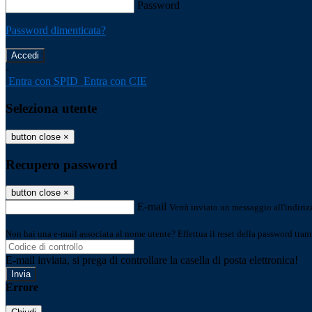
Password
Password dimenticata?
-
Entra con SPID
Entra con CIE
Seleziona utente
button close
×
Recupero password
button close
×
E-mail
Verrà inviato un messaggio all'indirizz
Non hai una e-mail associata al nome utente? Effettua il reset della password tram
E-mail inviata, si prega di controllare la casella di posta elettronica!
Errore