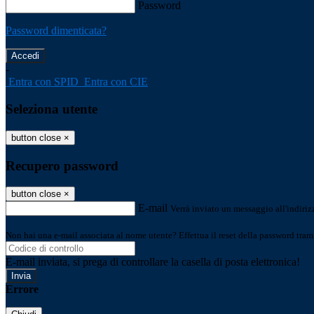
Password
Password dimenticata?
-
Entra con SPID
Entra con CIE
Seleziona utente
button close
×
Recupero password
button close
×
E-mail
Verrà inviato un messaggio all'indirizz
Non hai una e-mail associata al nome utente? Effettua il reset della password tram
E-mail inviata, si prega di controllare la casella di posta elettronica!
Errore