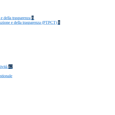
 e della trasparenza
8
rruzione e della trasparenza (PTPCT)
8
tività
42
stionale