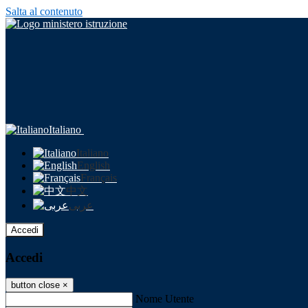
Salta al contenuto
Italiano
Italiano
English
Français
中文
عربى
Accedi
Accedi
button close
×
Nome Utente