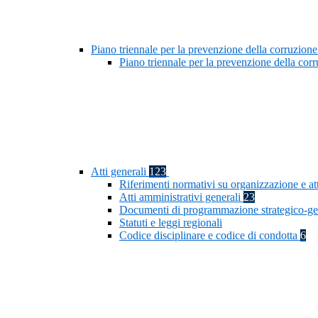
Piano triennale per la prevenzione della corruzione
Piano triennale per la prevenzione della co
Atti generali
123
Riferimenti normativi su organizzazione e at
Atti amministrativi generali
23
Documenti di programmazione strategico-ge
Statuti e leggi regionali
Codice disciplinare e codice di condotta
6