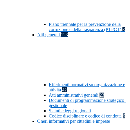
Piano triennale per la prevenzione della
corruzione e della trasparenza (PTPCT)
8
Atti generali
123
Riferimenti normativi su organizzazione e
attività
42
Atti amministrativi generali
23
Documenti di programmazione strategico-
gestionale
Statuti e leggi regionali
Codice disciplinare e codice di condotta
6
Oneri informativi per cittadini e imprese