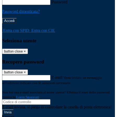
Password
Password dimenticata?
-
Entra con SPID
Entra con CIE
Seleziona utente
button close
×
Recupero password
button close
×
E-mail
Verrà inviato un messaggio
all'indirizzo indicato con le istruzioni necessarie.
Non hai una e-mail associata al nome utente? Effettua il reset della password
tramite la
Login Spaggiari
E-mail inviata, si prega di controllare la casella di posta elettronica!