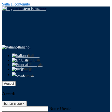
Salta al contenuto
Italiano
Italiano
English
Français
中文
عربى
Accedi
Accedi
button close
×
Nome Utente