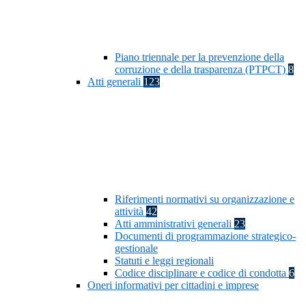
Piano triennale per la prevenzione della
corruzione e della trasparenza (PTPCT)
8
Atti generali
123
Riferimenti normativi su organizzazione e
attività
42
Atti amministrativi generali
23
Documenti di programmazione strategico-
gestionale
Statuti e leggi regionali
Codice disciplinare e codice di condotta
6
Oneri informativi per cittadini e imprese