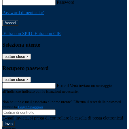
Password
Password dimenticata?
-
Entra con SPID
Entra con CIE
Seleziona utente
button close
×
Recupero password
button close
×
E-mail
Verrà inviato un messaggio
all'indirizzo indicato con le istruzioni necessarie.
Non hai una e-mail associata al nome utente? Effettua il reset della password
tramite la
Login Spaggiari
E-mail inviata, si prega di controllare la casella di posta elettronica!