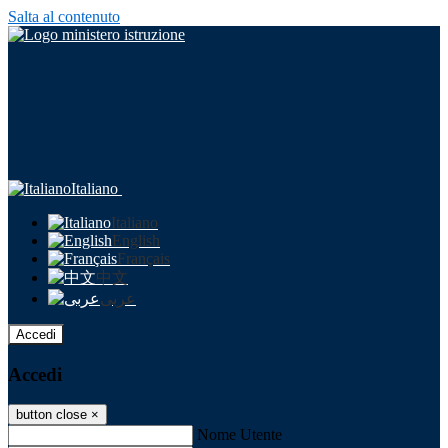
Salta al contenuto
Italiano
Italiano
English
Français
中文
عربى
Accedi
Accedi
button close
×
Nome Utente