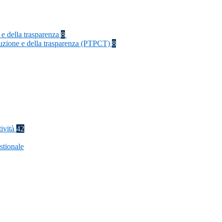
 e della trasparenza
8
rruzione e della trasparenza (PTPCT)
8
tività
42
stionale