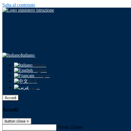
Salta al contenuto
Italiano
Italiano
English
Français
中文
عربى
Accedi
Accedi
button close
×
Nome Utente