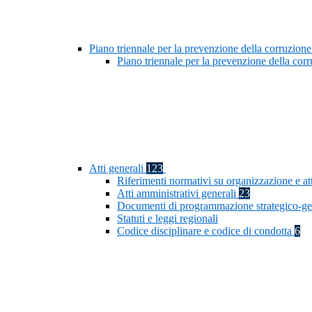
Piano triennale per la prevenzione della corruzione
Piano triennale per la prevenzione della co
Atti generali
123
Riferimenti normativi su organizzazione e at
Atti amministrativi generali
23
Documenti di programmazione strategico-ge
Statuti e leggi regionali
Codice disciplinare e codice di condotta
6