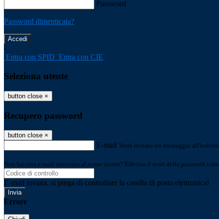
Password
Password dimenticata?
-
Entra con SPID
Entra con CIE
Seleziona utente
button close
×
Recupero password
button close
×
E-mail
Verrà inviato un messaggio all'indirizz
Non hai una e-mail associata al nome utente? Effettua il reset della password tram
E-mail inviata, si prega di controllare la casella di posta elettronica!
Errore