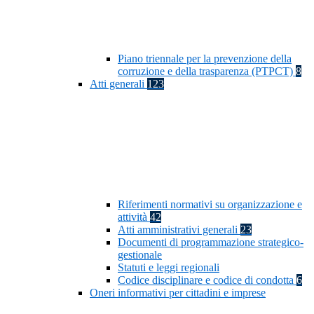
Piano triennale per la prevenzione della
corruzione e della trasparenza (PTPCT)
8
Atti generali
123
Riferimenti normativi su organizzazione e
attività
42
Atti amministrativi generali
23
Documenti di programmazione strategico-
gestionale
Statuti e leggi regionali
Codice disciplinare e codice di condotta
6
Oneri informativi per cittadini e imprese