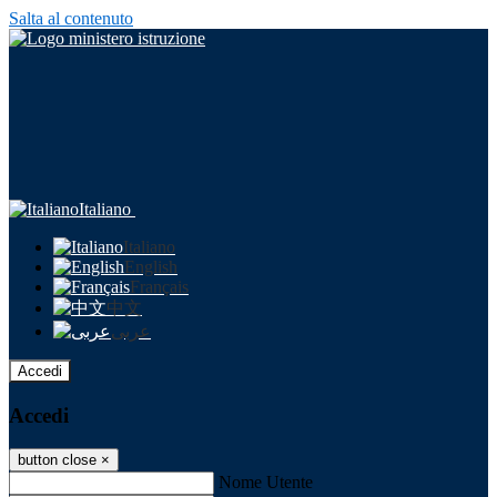
Salta al contenuto
Italiano
Italiano
English
Français
中文
عربى
Accedi
Accedi
button close
×
Nome Utente