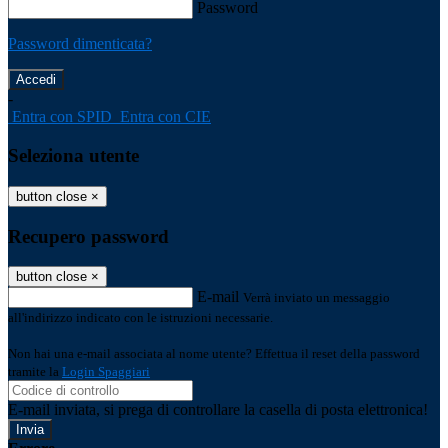
Password
Password dimenticata?
-
Entra con SPID
Entra con CIE
Seleziona utente
button close
×
Recupero password
button close
×
E-mail
Verrà inviato un messaggio
all'indirizzo indicato con le istruzioni necessarie.
Non hai una e-mail associata al nome utente? Effettua il reset della password
tramite la
Login Spaggiari
E-mail inviata, si prega di controllare la casella di posta elettronica!