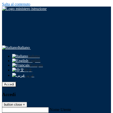
Salta al contenuto
Italiano
Italiano
English
Français
中文
عربى
Accedi
Accedi
button close
×
Nome Utente