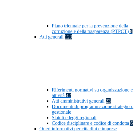
Piano triennale per la prevenzione della
corruzione e della trasparenza (PTPCT)
8
Atti generali
123
Riferimenti normativi su organizzazione e
attività
42
Atti amministrativi generali
23
Documenti di programmazione strategico-
gestionale
Statuti e leggi regionali
Codice disciplinare e codice di condotta
6
Oneri informativi per cittadini e imprese