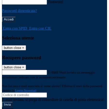
Password
Password dimenticata?
-
Entra con SPID
Entra con CIE
Seleziona utente
button close
×
Recupero password
button close
×
E-mail
Verrà inviato un messaggio
all'indirizzo indicato con le istruzioni necessarie.
Non hai una e-mail associata al nome utente? Effettua il reset della password
tramite la
Login Spaggiari
E-mail inviata, si prega di controllare la casella di posta elettronica!