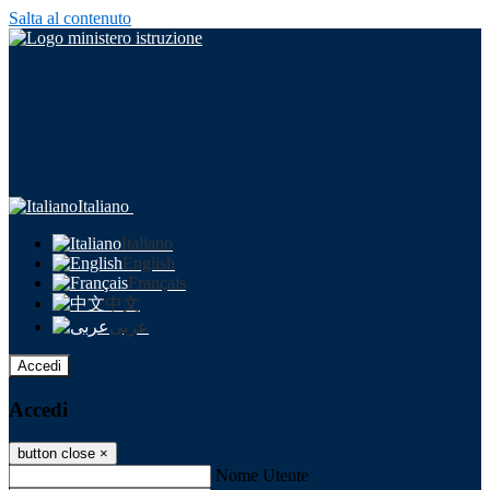
Salta al contenuto
Italiano
Italiano
English
Français
中文
عربى
Accedi
Accedi
button close
×
Nome Utente