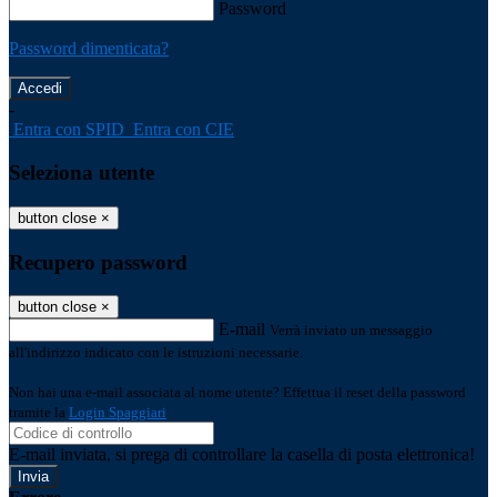
Password
Password dimenticata?
-
Entra con SPID
Entra con CIE
Seleziona utente
button close
×
Recupero password
button close
×
E-mail
Verrà inviato un messaggio
all'indirizzo indicato con le istruzioni necessarie.
Non hai una e-mail associata al nome utente? Effettua il reset della password
tramite la
Login Spaggiari
E-mail inviata, si prega di controllare la casella di posta elettronica!