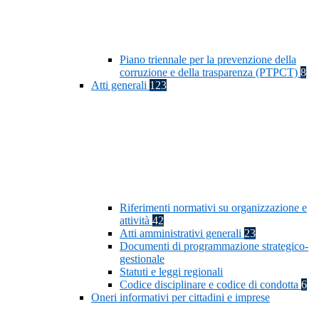
Piano triennale per la prevenzione della
corruzione e della trasparenza (PTPCT)
8
Atti generali
123
Riferimenti normativi su organizzazione e
attività
42
Atti amministrativi generali
23
Documenti di programmazione strategico-
gestionale
Statuti e leggi regionali
Codice disciplinare e codice di condotta
6
Oneri informativi per cittadini e imprese