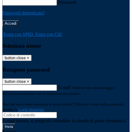
Password
Password dimenticata?
-
Entra con SPID
Entra con CIE
Seleziona utente
button close
×
Recupero password
button close
×
E-mail
Verrà inviato un messaggio
all'indirizzo indicato con le istruzioni necessarie.
Non hai una e-mail associata al nome utente? Effettua il reset della password
tramite la
Login Spaggiari
E-mail inviata, si prega di controllare la casella di posta elettronica!