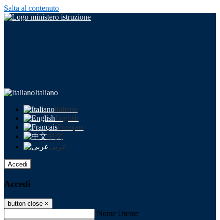
Salta al contenuto
Italiano
Italiano
English
Français
中文
عربى
Accedi
Accedi
button close
×
Nome Utente