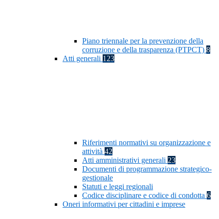
Piano triennale per la prevenzione della
corruzione e della trasparenza (PTPCT)
8
Atti generali
123
Riferimenti normativi su organizzazione e
attività
42
Atti amministrativi generali
23
Documenti di programmazione strategico-
gestionale
Statuti e leggi regionali
Codice disciplinare e codice di condotta
6
Oneri informativi per cittadini e imprese