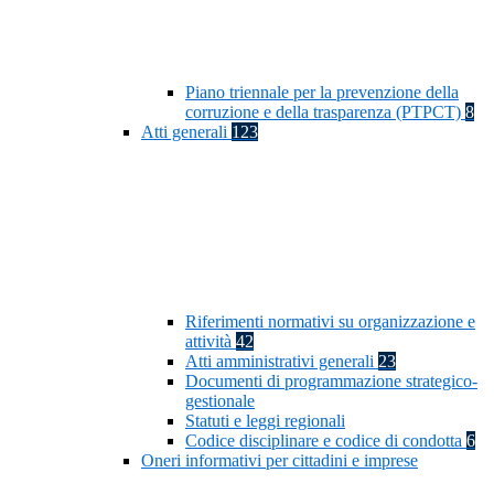
Piano triennale per la prevenzione della
corruzione e della trasparenza (PTPCT)
8
Atti generali
123
Riferimenti normativi su organizzazione e
attività
42
Atti amministrativi generali
23
Documenti di programmazione strategico-
gestionale
Statuti e leggi regionali
Codice disciplinare e codice di condotta
6
Oneri informativi per cittadini e imprese