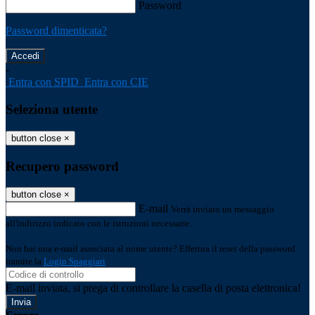
Password
Password dimenticata?
-
Entra con SPID
Entra con CIE
Seleziona utente
button close
×
Recupero password
button close
×
E-mail
Verrà inviato un messaggio
all'indirizzo indicato con le istruzioni necessarie.
Non hai una e-mail associata al nome utente? Effettua il reset della password
tramite la
Login Spaggiari
E-mail inviata, si prega di controllare la casella di posta elettronica!