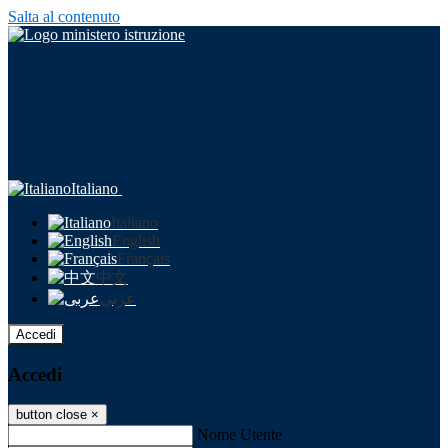
Salta al contenuto
Italiano
Italiano
English
Français
中文
عربى
Accedi
Accedi
button close
×
Nome Utente