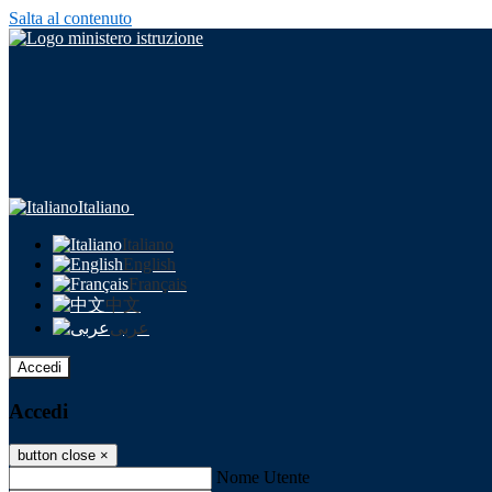
Salta al contenuto
Italiano
Italiano
English
Français
中文
عربى
Accedi
Accedi
button close
×
Nome Utente