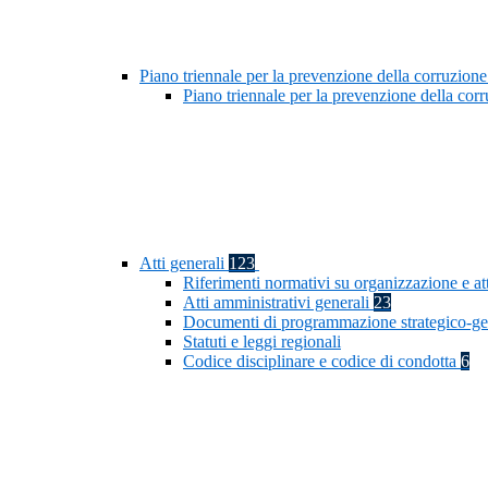
Piano triennale per la prevenzione della corruzione
Piano triennale per la prevenzione della co
Atti generali
123
Riferimenti normativi su organizzazione e at
Atti amministrativi generali
23
Documenti di programmazione strategico-ge
Statuti e leggi regionali
Codice disciplinare e codice di condotta
6