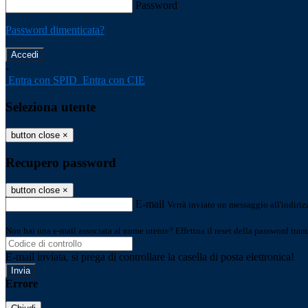
Password
Password dimenticata?
-
Entra con SPID
Entra con CIE
Seleziona utente
button close
×
Recupero password
button close
×
E-mail
Verrà inviato un messaggio all'indirizz
Non hai una e-mail associata al nome utente? Effettua il reset della password tram
E-mail inviata, si prega di controllare la casella di posta elettronica!
Errore