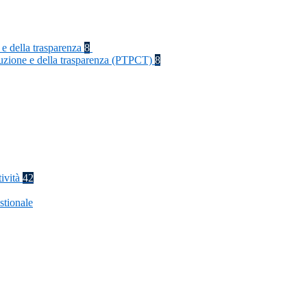
 e della trasparenza
8
rruzione e della trasparenza (PTPCT)
8
tività
42
stionale