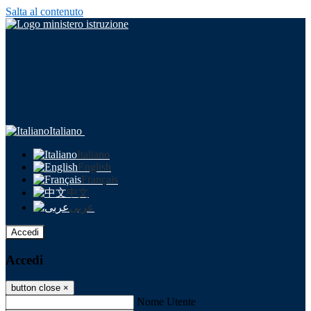
Salta al contenuto
Italiano
Italiano
English
Français
中文
عربى
Accedi
Accedi
button close
×
Nome Utente