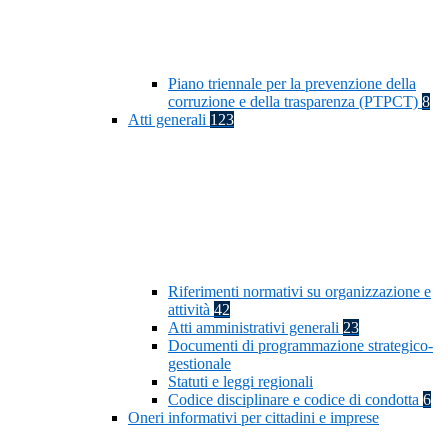
Piano triennale per la prevenzione della
corruzione e della trasparenza (PTPCT)
8
Atti generali
123
Riferimenti normativi su organizzazione e
attività
42
Atti amministrativi generali
23
Documenti di programmazione strategico-
gestionale
Statuti e leggi regionali
Codice disciplinare e codice di condotta
6
Oneri informativi per cittadini e imprese