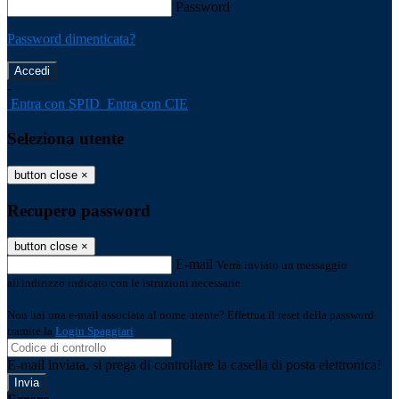
Password
Password dimenticata?
-
Entra con SPID
Entra con CIE
Seleziona utente
button close
×
Recupero password
button close
×
E-mail
Verrà inviato un messaggio
all'indirizzo indicato con le istruzioni necessarie.
Non hai una e-mail associata al nome utente? Effettua il reset della password
tramite la
Login Spaggiari
E-mail inviata, si prega di controllare la casella di posta elettronica!