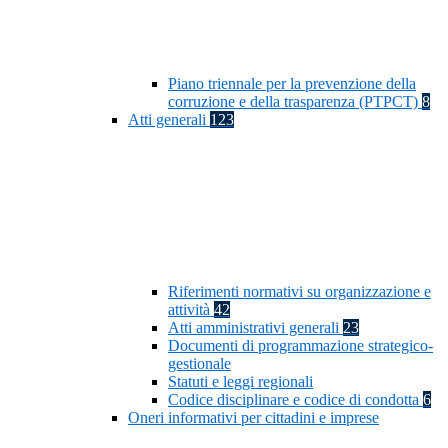
Piano triennale per la prevenzione della
corruzione e della trasparenza (PTPCT)
8
Atti generali
123
Riferimenti normativi su organizzazione e
attività
42
Atti amministrativi generali
23
Documenti di programmazione strategico-
gestionale
Statuti e leggi regionali
Codice disciplinare e codice di condotta
6
Oneri informativi per cittadini e imprese