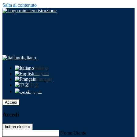
Salta al contenuto
Italiano
Italiano
English
Français
中文
عربى
Accedi
Accedi
button close
×
Nome Utente