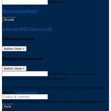
Password
Password dimenticata?
-
Entra con SPID
Entra con CIE
Seleziona utente
button close
×
Recupero password
button close
×
E-mail
Verrà inviato un messaggio
all'indirizzo indicato con le istruzioni necessarie.
Non hai una e-mail associata al nome utente? Effettua il reset della password
tramite la
Login Spaggiari
E-mail inviata, si prega di controllare la casella di posta elettronica!